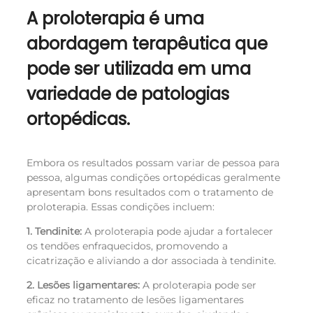
A proloterapia é uma
abordagem terapêutica que
pode ser utilizada em uma
variedade de patologias
ortopédicas.
Embora os resultados possam variar de pessoa para
pessoa, algumas condições ortopédicas geralmente
apresentam bons resultados com o tratamento de
proloterapia. Essas condições incluem:
1. Tendinite:
A proloterapia pode ajudar a fortalecer
os tendões enfraquecidos, promovendo a
cicatrização e aliviando a dor associada à tendinite.
2. Lesões ligamentares:
A proloterapia pode ser
eficaz no tratamento de lesões ligamentares